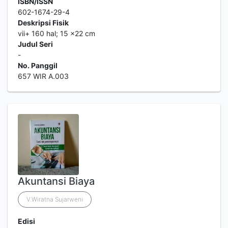
ISBN/ISSN
602-1674-29-4
Deskripsi Fisik
vii+ 160 hal; 15 ×22 cm
Judul Seri
-
No. Panggil
657 WIR A.003
Akuntansi Biaya
V.Wiratna Sujarweni
Edisi