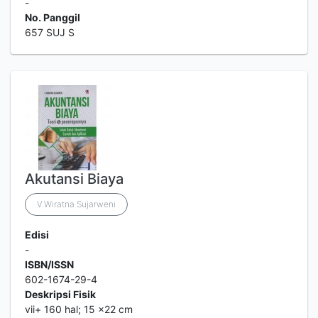
-
No. Panggil
657 SUJ S
Akutansi Biaya
V.Wiratna Sujarweni
Edisi
-
ISBN/ISSN
602-1674-29-4
Deskripsi Fisik
vii+ 160 hal; 15 ×22 cm