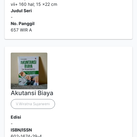
vii+ 160 hal; 15 ×22 cm
Judul Seri
-
No. Panggil
657 WIR A
Akutansi Biaya
V.Wiratna Sujarweni
Edisi
-
ISBN/ISSN
602-1674-29-4