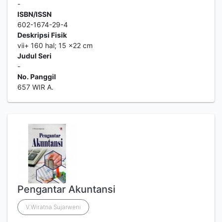
-
ISBN/ISSN
602-1674-29-4
Deskripsi Fisik
vii+ 160 hal; 15 ×22 cm
Judul Seri
-
No. Panggil
657 WIR A.
Pengantar Akuntansi
V.Wiratna Sujarweni