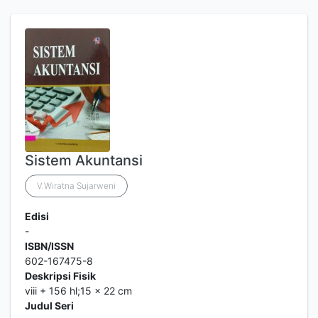
Sistem Akuntansi
V.Wiratna Sujarweni
Edisi
-
ISBN/ISSN
602-167475-8
Deskripsi Fisik
viii + 156 hl;15 x 22 cm
Judul Seri