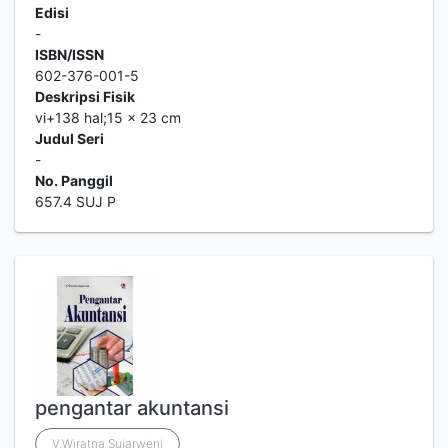
Edisi
-
ISBN/ISSN
602-376-001-5
Deskripsi Fisik
vi+138 hal;15 x 23 cm
Judul Seri
-
No. Panggil
657.4 SUJ P
pengantar akuntansi
V.Wiratna Sujarweni