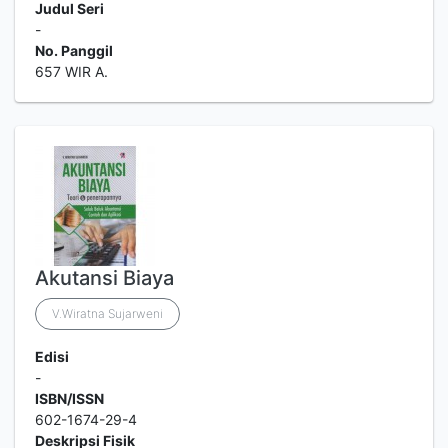
Judul Seri
-
No. Panggil
657 WIR A.
Akutansi Biaya
V.Wiratna Sujarweni
Edisi
-
ISBN/ISSN
602-1674-29-4
Deskripsi Fisik