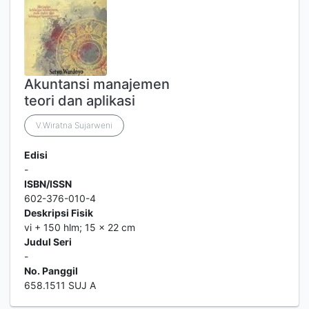
Akuntansi manajemen
teori dan aplikasi
V.Wiratna Sujarweni
Edisi
-
ISBN/ISSN
602-376-010-4
Deskripsi Fisik
vi + 150 hlm; 15 x 22 cm
Judul Seri
-
No. Panggil
658.1511 SUJ A