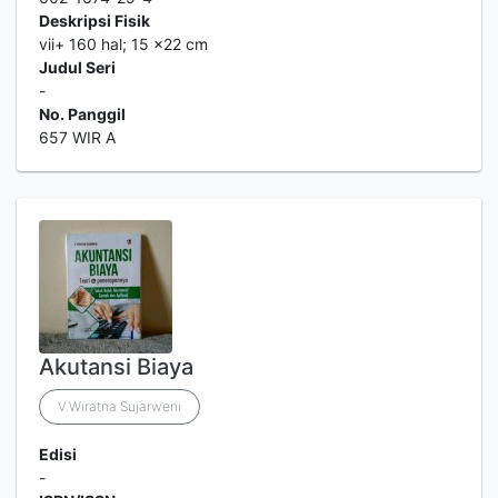
Deskripsi Fisik
vii+ 160 hal; 15 ×22 cm
Judul Seri
-
No. Panggil
657 WIR A
Akutansi Biaya
V.Wiratna Sujarweni
Edisi
-